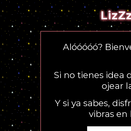
LizZ
Alóóóóó? Bienv
Si no tienes idea 
ojear 
Y si ya sabes, dis
vibras en 